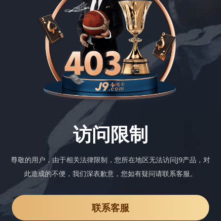
访问限制
尊敬的用户，由于相关法律限制，您所在地区无法访问J9产品，对
此造成的不便，我们深表歉意，您如有疑问请联系客服。
联系客服