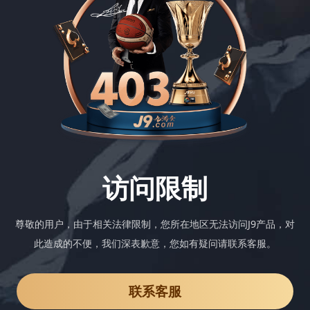
访问限制
尊敬的用户，由于相关法律限制，您所在地区无法访问J9产品，对
此造成的不便，我们深表歉意，您如有疑问请联系客服。
联系客服