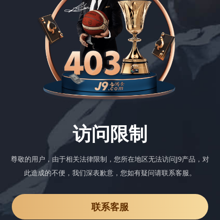
访问限制
尊敬的用户，由于相关法律限制，您所在地区无法访问J9产品，对
此造成的不便，我们深表歉意，您如有疑问请联系客服。
联系客服