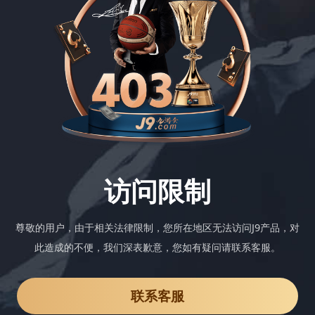
访问限制
尊敬的用户，由于相关法律限制，您所在地区无法访问J9产品，对
此造成的不便，我们深表歉意，您如有疑问请联系客服。
联系客服